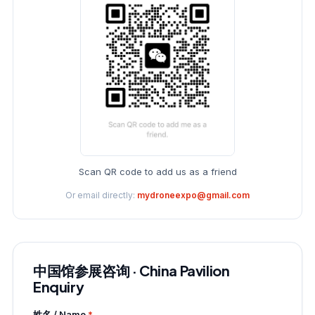
Scan QR code to add us as a friend
Or email directly:
mydroneexpo@gmail.com
中国馆参展咨询 · China Pavilion
Enquiry
姓名 / Name
*